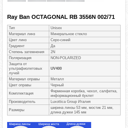
Ray Ban OCTAGONAL RB 3556N 002/71
Тип
Unisex
Материал линз
Минеральное стекло
Цвет линз
Серо-синий
Градиент
Да
Степень затемнения
2N
Поляризация
NON-POLARIZED
Защита от
ультрафиолетовых
UV400
лучей
Материал оправы
Металл
Цвет оправы
Черный
Фирменная коробка, чехол, салфетка,
Комплектация
информационный буклет
Производитель
Luxottica Group Италия
ширина линзы 53 мм, мостик 21 мм,
Размеры
длина дужки 145 мм