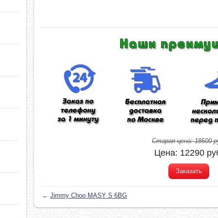
Старая цена:
18500
р
Цена:
12290
ру
Заказать
←
Jimmy Choo MASY S 6BG