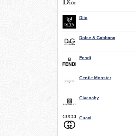
Dita
Dolce & Gabbana
Fendi
Gentle Monster
Givenchy
Gucci