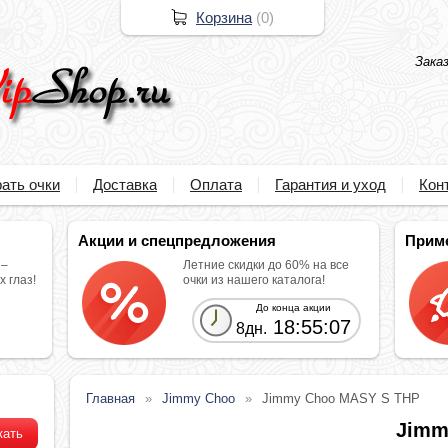
Корзина
(
0
)
Зака
ать очки
Доставка
Оплата
Гарантия и уход
Кон
Акции и спецпредложения
Прим
 –
Летние скидки до 60% на все
 глаз!
очки из нашего каталога!
До конца акции
18:55:05
8дн.
Главная
Jimmy Choo
Jimmy Choo MASY S THP
Jimm