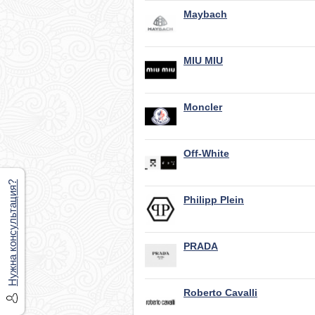
Maybach
MIU MIU
Moncler
Off-White
Нужна консультация?
Philipp Plein
PRADA
Roberto Cavalli