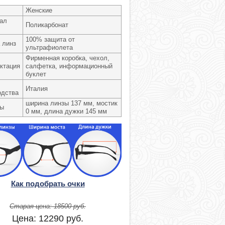
Женские
ал
Поликарбонат
100% защита от
 линз
ультрафиолета
Фирменная коробка, чехол,
ктация
салфетка, информационный
буклет
Италия
одства
ширина линзы 137 мм, мостик
ры
0 мм, длина дужки 145 мм
Как подобрать очки
Старая цена:
18500
руб.
Цена:
12290
руб.