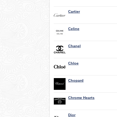
Cartier
Celine
Chanel
Chloe
Chopard
Chrome Hearts
Dior