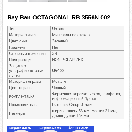
Ray Ban OCTAGONAL RB 3556N 002
Тип
Unisex
Материал линз
Минеральное стекло
Цвет линз
Зеленый
Градиент
Нет
Степень затемнения
3N
Поляризация
NON-POLARIZED
Защита от
ультрафиолетовых
UV400
лучей
Материал оправы
Металл
Цвет оправы
Черный
Фирменная коробка, чехол, салфетка,
Комплектация
информационный буклет
Производитель
Luxottica Group Италия
ширина линзы 53 мм, мостик 21 мм,
Размеры
длина дужки 145 мм