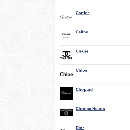
Cartier
Celine
Chanel
Chloe
Chopard
Chrome Hearts
Dior