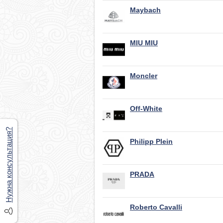
Maybach
MIU MIU
Moncler
Off-White
Нужна консультация?
Philipp Plein
PRADA
Roberto Cavalli