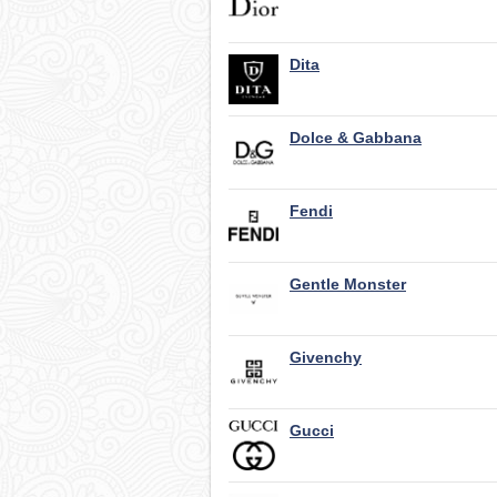
Dita
Dolce & Gabbana
Fendi
Gentle Monster
Givenchy
Gucci