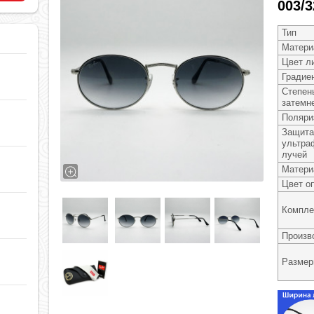
003/3
Тип
Матери
Цвет л
Градие
Степен
затемн
Поляри
Защита
ультра
лучей
Матери
Цвет о
Компле
Произв
Разме