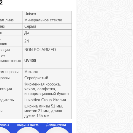
2
Unisex
ал линз
Минеральное стекло
инз
Серый
нт
Да
ь
2N
ения
зация
NON-POLARIZED
 от
фиолетовых
UV400
ал оправы
Металл
правы
Серебристый
Фирменная коробка,
ктация
чехол, салфетка,
информационный буклет
одитель
Luxottica Group Италия
ширина линзы 51 мм,
ры
мостик 21 мм, длина
дужки 145 мм