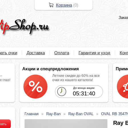
Корзина
(
0
)
Зака
ать очки
Доставка
Оплата
Гарантия и уход
Кон
Акции и спецпредложения
Прим
 –
Летние скидки до 60% на все
 глаз!
очки из нашего каталога!
До конца акции
05:31:38
Главная
Ray-Ban
Ray-Ban OVAL
OVAL RB 3547
Ray 