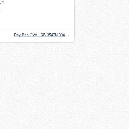
уб.
.
Ray Ban OVAL RB 3547N 004
→