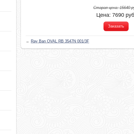
Старая цена:
15640
р
Цена:
7690
руб
Заказать
←
Ray Ban OVAL RB 3547N 001/3F