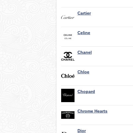
Cartier
Celine
Chanel
Chloe
Chopard
Chrome Hearts
Dior