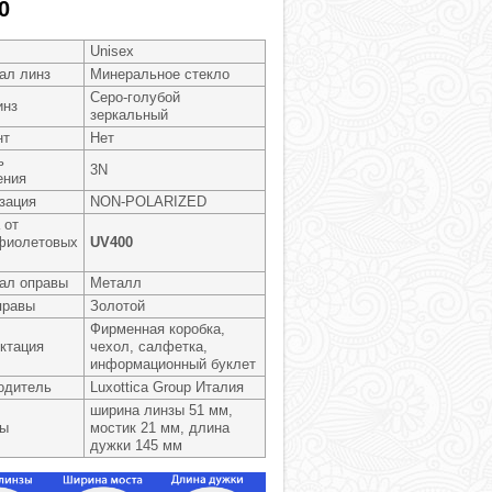
0
Unisex
ал линз
Минеральное стекло
Серо-голубой
инз
зеркальный
нт
Нет
ь
3N
ения
зация
NON-POLARIZED
 от
фиолетовых
UV400
ал оправы
Металл
правы
Золотой
Фирменная коробка,
ктация
чехол, салфетка,
информационный буклет
одитель
Luxottica Group Италия
ширина линзы 51 мм,
ры
мостик 21 мм, длина
дужки 145 мм