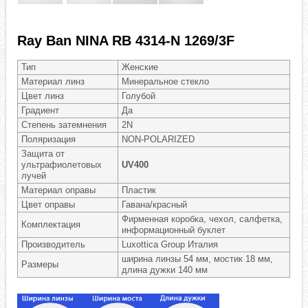
Ray Ban NINA RB 4314-N 1269/3F
Тип
Женские
Материал линз
Минеральное стекло
Цвет линз
Голубой
Градиент
Да
Степень затемнения
2N
Поляризация
NON-POLARIZED
Защита от
ультрафиолетовых
UV400
лучей
Материал оправы
Пластик
Цвет оправы
Гавана/красный
Фирменная коробка, чехол, салфетка,
Комплектация
информационный буклет
Производитель
Luxottica Group Италия
ширина линзы 54 мм, мостик 18 мм,
Размеры
длина дужки 140 мм