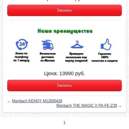
Заказать
Цена:
13990
руб.
Заказать
←
Maybach KENOY M12000429
Maybach THE MAGIC II PA-FE-Z39
→
1