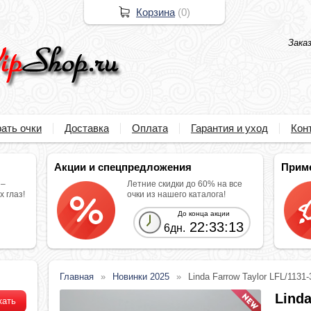
Корзина
(
0
)
Зака
ать очки
Доставка
Оплата
Гарантия и уход
Кон
Акции и спецпредложения
Прим
 –
Летние скидки до 60% на все
 глаз!
очки из нашего каталога!
До конца акции
22:33:12
6дн.
Главная
Новинки 2025
Linda Farrow Taylor LFL/1131-
Linda