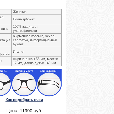
Женские
ал
Поликарбонат
100% защита от
 линз
ультрафиолета
Фирменная коробка, чехол,
ктация
салфетка, информационный
буклет
Италия
одства
ширина линзы 53 мм, мостик
ры
17 мм, длина дужки 140 мм
Как подобрать очки
Цена:
11990
руб.