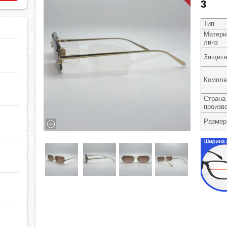
3
Тип
Матери
линз
Защита
Компле
Страна
произв
Разме