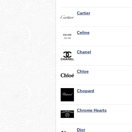
Cartier
Celine
Chanel
Chloe
Chopard
Chrome Hearts
Dior