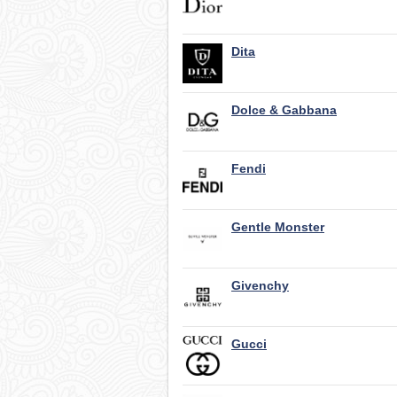
Dita
Dolce & Gabbana
Fendi
Gentle Monster
Givenchy
Gucci