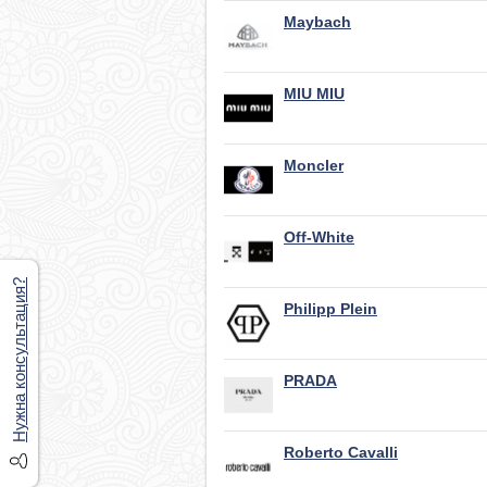
Maybach
MIU MIU
Moncler
Off-White
Нужна консультация?
Philipp Plein
PRADA
Roberto Cavalli