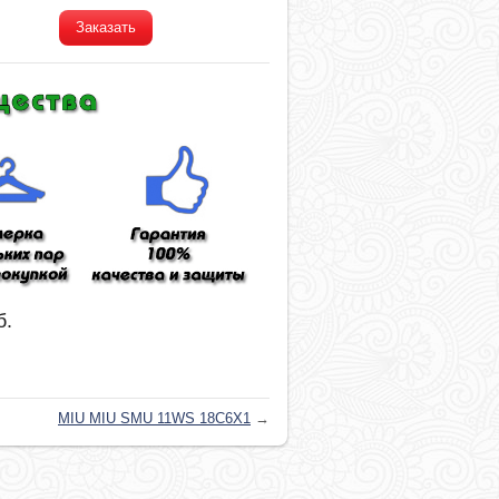
Заказать
б.
MIU MIU SMU 11WS 18C6X1
→