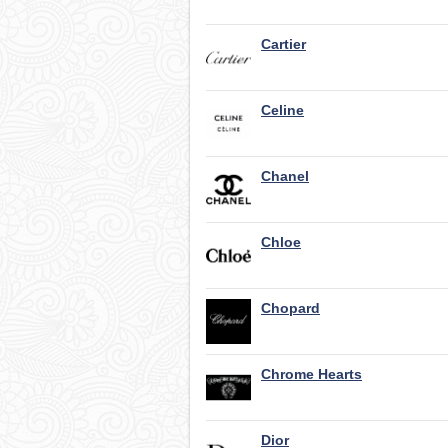
Cartier
Celine
Chanel
Chloe
Chopard
Chrome Hearts
Dior