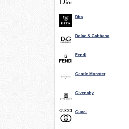
Dita
Dolce & Gabbana
Fendi
Gentle Monster
Givenchy
Gucci