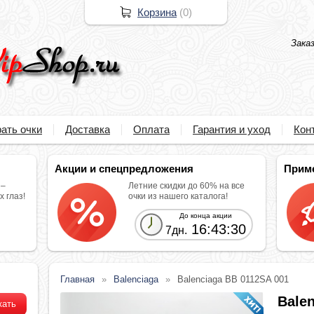
Корзина
(
0
)
Зака
ать очки
Доставка
Оплата
Гарантия и уход
Кон
Акции и спецпредложения
Прим
 –
Летние скидки до 60% на все
 глаз!
очки из нашего каталога!
До конца акции
16:43:29
7дн.
Главная
Balenciaga
Balenciaga BB 0112SA 001
Bale