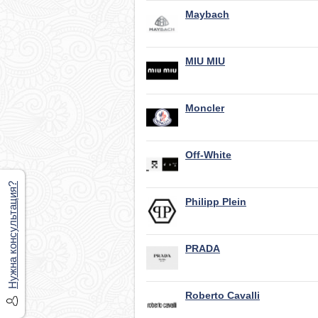
Maybach
MIU MIU
Moncler
Off-White
Нужна консультация?
Philipp Plein
PRADA
Roberto Cavalli