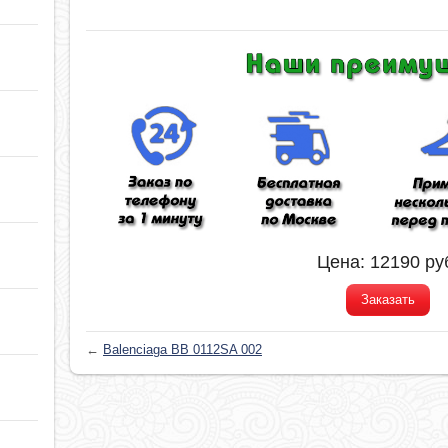
Цена:
12190
ру
Заказать
←
Balenciaga BB 0112SA 002